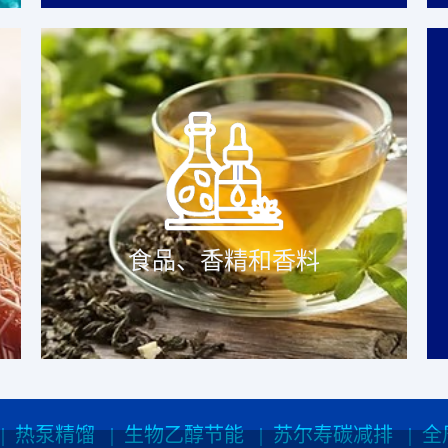
食品、香精和香料
|
热泵精馏
|
生物乙醇节能
|
苏尔寿碳减排
|
全