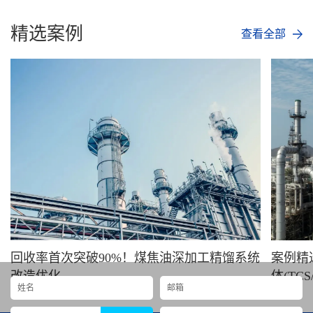
精选案例
查看全部
回收率首次突破90%！煤焦油深加工精馏系统
案例精
改造优化
体(TC