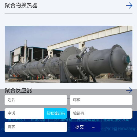
聚合物换热器
聚合反应器
获取验证码
苏尔寿化工
|
热泵精馏
|
生物乙醇节能
|
苏尔寿碳减排
|
全周期服务方案
copyright ©2024 苏尔寿化工（上海）有限公司 All Right Reserved
沪ICP备19034538号